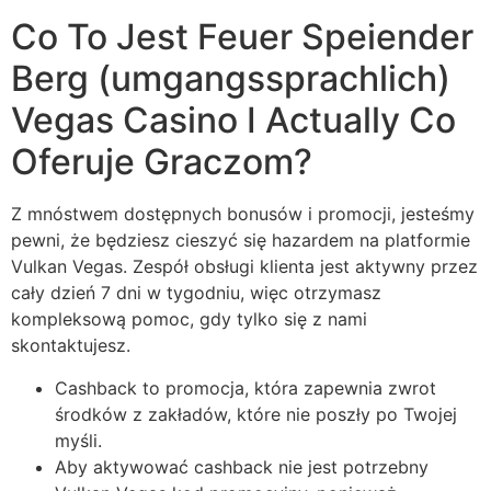
Co To Jest Feuer Speiender
Berg (umgangssprachlich)
Vegas Casino I Actually Co
Oferuje Graczom?
Z mnóstwem dostępnych bonusów i promocji, jesteśmy
pewni, że będziesz cieszyć się hazardem na platformie
Vulkan Vegas. Zespół obsługi klienta jest aktywny przez
cały dzień 7 dni w tygodniu, więc otrzymasz
kompleksową pomoc, gdy tylko się z nami
skontaktujesz.
Cashback to promocja, która zapewnia zwrot
środków z zakładów, które nie poszły po Twojej
myśli.
Aby aktywować cashback nie jest potrzebny