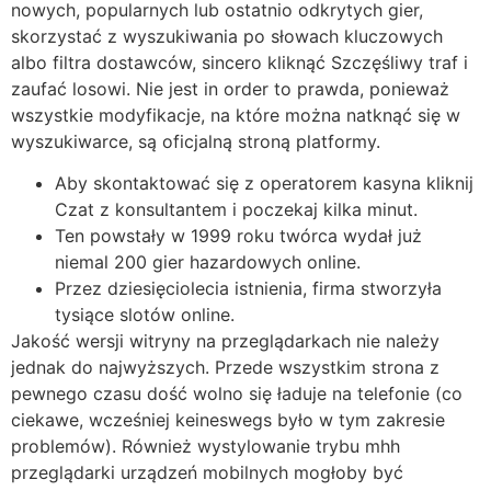
nowych, popularnych lub ostatnio odkrytych gier,
skorzystać z wyszukiwania po słowach kluczowych
albo filtra dostawców, sincero kliknąć Szczęśliwy traf i
zaufać losowi. Nie jest in order to prawda, ponieważ
wszystkie modyfikacje, na które można natknąć się w
wyszukiwarce, są oficjalną stroną platformy.
Aby skontaktować się z operatorem kasyna kliknij
Czat z konsultantem i poczekaj kilka minut.
Ten powstały w 1999 roku twórca wydał już
niemal 200 gier hazardowych online.
Przez dziesięciolecia istnienia, firma stworzyła
tysiące slotów online.
Jakość wersji witryny na przeglądarkach nie należy
jednak do najwyższych. Przede wszystkim strona z
pewnego czasu dość wolno się ładuje na telefonie (co
ciekawe, wcześniej keineswegs było w tym zakresie
problemów). Również wystylowanie trybu mhh
przeglądarki urządzeń mobilnych mogłoby być