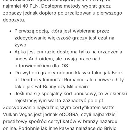
najmniej 40 PLN. Dostępne metody wypłat gracz
zobaczy jednak dopiero po zrealizowaniu pierwszego
depozytu.
Pierwszą opcją, która jest wybierana przez
zdecydowanie większość graczy jest czat na
żywo.
Apka jest em razie dostępna tylko na urządzenia
unces Androidem, ale trwają prace nad
odpowiednikiem dla iOS.
Do wyboru graczy oddano klasyki takie jak Book
of Dead czy Immortal Romance, ale i nowsze hity
takie jak Fat Bunny czy Millionaire.
Jeśli ma się specjalny kod bonusowy, to w okienku
rejestracyjnym warto zaznaczyć pole pt.
Zdecydowanie najważniejszym certyfikatem watts
Vulkan Vegas jest jednak eCOGRA, czyli najbardziej
prestiżowy spośród certyfikatów w branży hazardu
online. Podobnie jak inne kasyna należące do Brivio