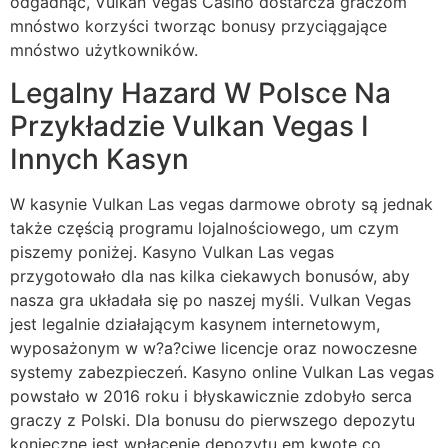
odgadnąć, Vulkan Vegas Casino dostarcza graczom
mnóstwo korzyści tworząc bonusy przyciągające
mnóstwo użytkowników.
Legalny Hazard W Polsce Na
Przykładzie Vulkan Vegas I
Innych Kasyn
W kasynie Vulkan Las vegas darmowe obroty są jednak
także częścią programu lojalnościowego, um czym
piszemy poniżej. Kasyno Vulkan Las vegas
przygotowało dla nas kilka ciekawych bonusów, aby
nasza gra układała się po naszej myśli. Vulkan Vegas
jest legalnie działającym kasynem internetowym,
wyposażonym w w?a?ciwe licencje oraz nowoczesne
systemy zabezpieczeń. Kasyno online Vulkan Las vegas
powstało w 2016 roku i błyskawicznie zdobyło serca
graczy z Polski. Dla bonusu do pierwszego depozytu
konieczne jest wpłacenie depozytu em kwotę co