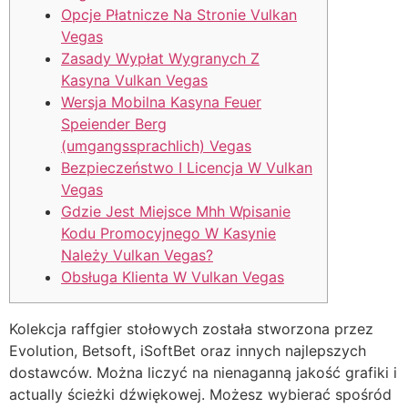
Opcje Płatnicze Na Stronie Vulkan
Vegas
Zasady Wypłat Wygranych Z
Kasyna Vulkan Vegas
Wersja Mobilna Kasyna Feuer
Speiender Berg
(umgangssprachlich) Vegas
Bezpieczeństwo I Licencja W Vulkan
Vegas
Gdzie Jest Miejsce Mhh Wpisanie
Kodu Promocyjnego W Kasynie
Należy Vulkan Vegas?
Obsługa Klienta W Vulkan Vegas
Kolekcja raffgier stołowych została stworzona przez
Evolution, Betsoft, iSoftBet oraz innych najlepszych
dostawców. Można liczyć na nienaganną jakość grafiki i
actually ścieżki dźwiękowej. Możesz wybierać spośród