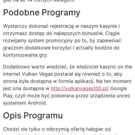
Podobne Programy
Wystarczy dokonać rejestrację w naszym kasynie i
otrzymasz dostęp do najlepszych bonusów. Ciągle
rozwijamy system promocyjny po to, by zapewniać
graczom dodatkowe korzyści i actually bodźce do
kontynuowania gry.
Dodatkowo warto wiedzieć, że właściciel kasyno on the
internet Vulkan Vegas postarał się również o to, aby
strona była dostępna w formie aplikacji. Na ten moment
jest ona dostępna w
http://vulkanvegas100.pl/
Google
Play, czyli może być pobierana przez urządzenia unces
systemem Android.
Opis Programu
Chodzi nie tylko o olbrzymią ofertę habgier od