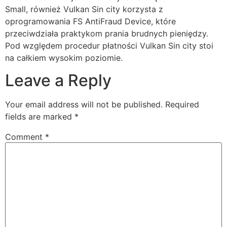
Small, również Vulkan Sin city korzysta z
oprogramowania FS AntiFraud Device, które
przeciwdziała praktykom prania brudnych pieniędzy.
Pod względem procedur płatności Vulkan Sin city stoi
na całkiem wysokim poziomie.
Leave a Reply
Your email address will not be published.
Required
fields are marked
*
Comment
*