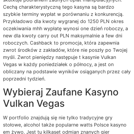
Cechą charakterystyczną tego kasyna są bardzo
szybkie terminy wypłat w porównaniu z konkurencją.
Przykładowo dla kwoty wygranej do 1250 PLN okres
oczekiwania mhh wypłatę wynosi one dzień roboczy, a
new dla kwoty carry out PLN maksymalnie a few dni
roboczych. Cashback to promocja, która zapewnia
zwrot środków z zakładów, które nie poszły po Twojej
myśli. Zwrot pieniędzy następuje t kasynie Vulkan
Vegas w każdy poniedziałek o północy, a jest on
obliczany na podstawie wyników osiąganych przez cały
poprzedni tydzień.
Wybieraj Zaufane Kasyno
Vulkan Vegas
W portfolio znajdują się nie tylko tradycyjne gry
stołowe, alcohol także popularne watts Polsce kasyno
em żywo. Jest tu kilkaset odmian znanych gier