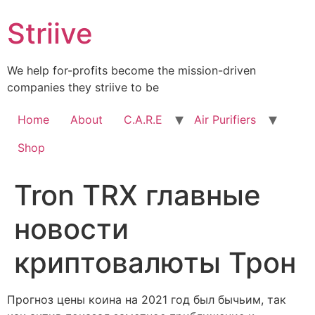
Skip
Striive
to
content
We help for-profits become the mission-driven
companies they striive to be
Home
About
C.A.R.E
Air Purifiers
Shop
Tron TRX главные
новости
криптовалюты Трон
Прогноз цены коина на 2021 год был бычьим, так