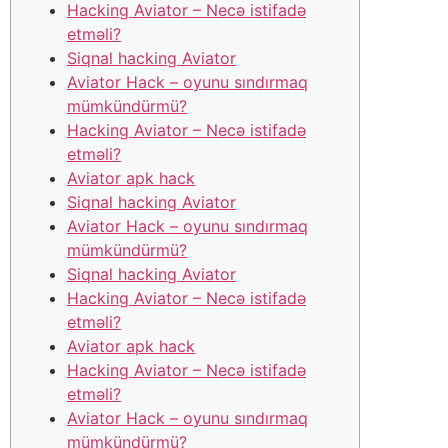
Hacking Aviator – Necə istifadə
etməli?
Siqnal hacking Aviator
Aviator Hack – oyunu sındırmaq
mümkündürmü?
Hacking Aviator – Necə istifadə
etməli?
Aviator apk hack
Siqnal hacking Aviator
Aviator Hack – oyunu sındırmaq
mümkündürmü?
Siqnal hacking Aviator
Hacking Aviator – Necə istifadə
etməli?
Aviator apk hack
Hacking Aviator – Necə istifadə
etməli?
Aviator Hack – oyunu sındırmaq
mümkündürmü?