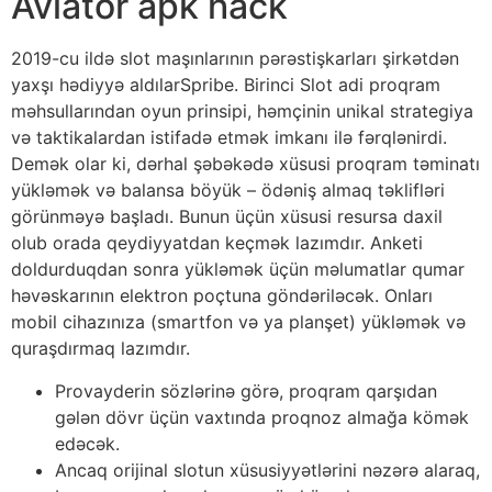
Aviator apk hack
2019-cu ildə slot maşınlarının pərəstişkarları şirkətdən
yaxşı hədiyyə aldılarSpribe. Birinci Slot adi proqram
məhsullarından oyun prinsipi, həmçinin unikal strategiya
və taktikalardan istifadə etmək imkanı ilə fərqlənirdi.
Demək olar ki, dərhal şəbəkədə xüsusi proqram təminatı
yükləmək və balansa böyük – ödəniş almaq təklifləri
görünməyə başladı. Bunun üçün xüsusi resursa daxil
olub orada qeydiyyatdan keçmək lazımdır. Anketi
doldurduqdan sonra yükləmək üçün məlumatlar qumar
həvəskarının elektron poçtuna göndəriləcək. Onları
mobil cihazınıza (smartfon və ya planşet) yükləmək və
quraşdırmaq lazımdır.
Provayderin sözlərinə görə, proqram qarşıdan
gələn dövr üçün vaxtında proqnoz almağa kömək
edəcək.
Ancaq orijinal slotun xüsusiyyətlərini nəzərə alaraq,