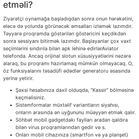
etməli?
Ziyarətçi oynamağa başladıqdan sonra onun hərəkətini,
eləcə də yolunda görünəcək əmsalları izləmək lazımdır.
Təyyarə proqramda göstərilən göstəricini keçdikdən
sonra sessiyanı bitirmək lazımdır. Başlayanlar çox vaxt
seçimlərini sındırıla bilən apk lehinə edirlərAviator
telefonda. Ancaq orijinal slotun xüsusiyyətlərini nəzərə
alaraq, bu proqramı hazırlamaq mümkün olmayacaq. O,
öz funksiyalarını təsadüfi ədədlər generatoru əsasında
yerinə yetirir.
Şəxsi hesabınıza daxil olduqda, “Kassir” bölməsinə
keçməlisiniz.
Sistemformalar müxtəlif variantların siyahısı,
onların arasında ən uyğununu müəyyən etmək qalır.
Söhbət mobil gadgetdakı faylları aradan qaldıra
bilən virus proqramlarından gedir və s.
Onları mobil cihazınıza (smartfon və ya planşet)