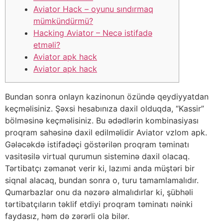
Aviator Hack – oyunu sındırmaq
mümkündürmü?
Hacking Aviator – Necə istifadə
etməli?
Aviator apk hack
Aviator apk hack
Bundan sonra onlayn kazinonun özündə qeydiyyatdan
keçməlisiniz. Şəxsi hesabınıza daxil olduqda, “Kassir”
bölməsinə keçməlisiniz. Bu ədədlərin kombinasiyası
proqram sahəsinə daxil edilməlidir Aviator vzlom apk.
Gələcəkdə istifadəçi göstərilən proqram təminatı
vasitəsilə virtual qurumun sisteminə daxil olacaq.
Tərtibatçı zəmanət verir ki, lazımi anda müştəri bir
siqnal alacaq, bundan sonra o, turu tamamlamalıdır.
Qumarbazlar onu da nəzərə almalıdırlar ki, şübhəli
tərtibatçıların təklif etdiyi proqram təminatı nəinki
faydasız, həm də zərərli ola bilər.