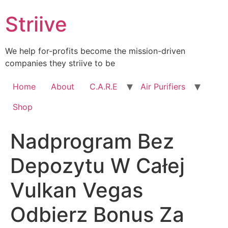
Skip
Striive
to
content
We help for-profits become the mission-driven
companies they striive to be
Home
About
C.A.R.E
Air Purifiers
Shop
Nadprogram Bez
Depozytu W Całej
Vulkan Vegas
Odbierz Bonus Za