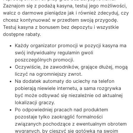
Zaznajom się z podażą kasyna, testuj jego możliwości,
walcz o darmowe pieniądze jak i również zdecyduj, czy
chcesz kontynuować w przedtem swoją przygodę.
Testuj kasyna z bonusem bez depozytu i wszystkie
dostępne rabaty.
Każdy organizator promocji w pozycji kasyna ma
swój indywidualny regulamin gwoli
poszczególnych promocji.
Oczywiście, że zawodników, grające dłużej, mogą
liczyć na ogromniejszy zwrot.
Na dodatek automaty do uciechy na telefon
pobierają niewiele internetu, a sama rozgrywka
być może odbywać się niezależnie od aktualnej
lokalizacji graczy.
Po odpowiedniej pracach nad produktem
pozostaje tylko zaokrąglić formalności
związanych pochodzące z ewentualnym obrotem
wygranych, by cieszyć się gotówką na swoim