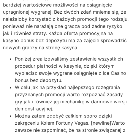
bardziej wartościowe możliwości na osiągnięcie
upragnionej wygranej. Bez dwóch zdań mniema się, że
należałoby korzystać z każdych promocji tego rodzaju,
ponieważ nie narażają one gracza pod żadne ryzyko
jak i również straty. Każda oferta promocyjna na
kasyno bonus bez depozytu ma za zajęcie sprowadzić
nowych graczy na stronę kasyna.
Poniżej zrealizowaliśmy zestawienie wszystkich
procedur płatności w kasynie, dzięki którym
wypłacisz swoje wygrane osiągnięte z Ice Casino
bonus bez depozytu.
W celu jak na przykład najlepszego rozegrania
przyznanych promocji warto rozpoznać zasady
gry jak i również jej mechanikę w darmowe wersji
demonstracyjnej.
Można zatem zdobyć całkiem sporo dzięki
zakręceniu Kołem Fortuny Vegas. [newline]Warto
zawsze nie zapominać, że na stronie związanej z