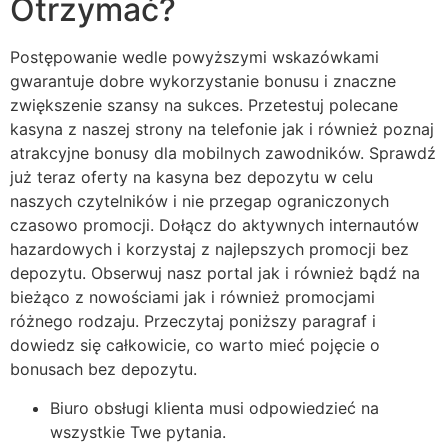
Otrzymać?
Postępowanie wedle powyższymi wskazówkami
gwarantuje dobre wykorzystanie bonusu i znaczne
zwiększenie szansy na sukces. Przetestuj polecane
kasyna z naszej strony na telefonie jak i również poznaj
atrakcyjne bonusy dla mobilnych zawodników. Sprawdź
już teraz oferty na kasyna bez depozytu w celu
naszych czytelników i nie przegap ograniczonych
czasowo promocji. Dołącz do aktywnych internautów
hazardowych i korzystaj z najlepszych promocji bez
depozytu. Obserwuj nasz portal jak i również bądź na
bieżąco z nowościami jak i również promocjami
różnego rodzaju. Przeczytaj poniższy paragraf i
dowiedz się całkowicie, co warto mieć pojęcie o
bonusach bez depozytu.
Biuro obsługi klienta musi odpowiedzieć na
wszystkie Twe pytania.