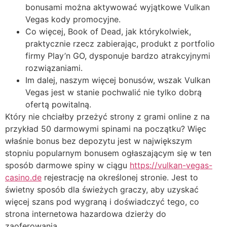
bonusami można aktywować wyjątkowe Vulkan
Vegas kody promocyjne.
Co więcej, Book of Dead, jak którykolwiek,
praktycznie rzecz zabierając, produkt z portfolio
firmy Play’n GO, dysponuje bardzo atrakcyjnymi
rozwiązaniami.
Im dalej, naszym więcej bonusów, wszak Vulkan
Vegas jest w stanie pochwalić nie tylko dobrą
ofertą powitalną.
Który nie chciałby przeżyć strony z grami online z na
przykład 50 darmowymi spinami na początku? Więc
właśnie bonus bez depozytu jest w największym
stopniu popularnym bonusem ogłaszającym się w ten
sposób darmowe spiny w ciągu
https://vulkan-vegas-
casino.de
rejestrację na określonej stronie. Jest to
świetny sposób dla świeżych graczy, aby uzyskać
więcej szans pod wygraną i doświadczyć tego, co
strona internetowa hazardowa dzierży do
zaoferowania.