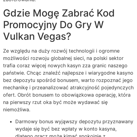
Gdzie Mogę Zabrać Kod
Promocyjny Do Gry W
Vulkan Vegas?
Ze względu na duży rozwój technologii i ogromne
możliwości rozwoju globalnej sieci, na polski sektor
trafia coraz więcej nowych kasyn zza granic naszego
państwie. Chcąc znaleźć najlepsze i wiarygodne kasyno
bez depozytu spośród bonusem, warto rozpoznać jego
mechanikę i przeanalizować atrakcyjność pojedynczych
ofert. Obrót bonusem to obowiązkowa operację, która
na pierwszy rzut oka być może wydawać się
niemożliwa.
Darmowy bonus wyjąwszy depozytu przyznawany
wydaje się być bez wpłaty w konto kasyna,
dlatego gracz może kimać spokojnie z