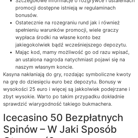
Szczegółowe informacje o rozgrywce i ustaleniach
promocji dostępne istnieją w regulaminach
bonusów.
Ostatecznie na rozegraniu rund jak i również
spełnieniu warunków promocji, wiele graczy
wypłaca środki na własne konto bez
jakiegokolwiek bądź wcześniejszego depozytu.
Mając kod, mamy możliwość go od razu wpisać,
an ustalona nagroda natychmiast pojawi się na
naszym własnym koncie.
Kasyna nakłaniają do gry, rozdając symboliczne kwoty
na grę do dziesięciu euro bez depozytu. Bonusy w
wysokości 25 euro i więcej są jakkolwiek podejrzane i
zbyt wysokie. Warto po takim przypadku dokładnie
sprawdzić wiarygodność takiego bukmachera.
Icecasino 50 Bezpłatnych
Spinów – W Jaki Sposób