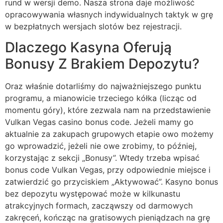
rund w wersji demo. Nasza strona daje możliwość
opracowywania własnych indywidualnych taktyk w grę
w bezpłatnych wersjach slotów bez rejestracji.
Dlaczego Kasyna Oferują
Bonusy Z Brakiem Depozytu?
Oraz właśnie dotarliśmy do najważniejszego punktu
programu, a mianowicie trzeciego kółka (licząc od
momentu góry), które zezwala nam na przedstawienie
Vulkan Vegas casino bonus code. Jeżeli mamy go
aktualnie za zakupach grupowych etapie owo możemy
go wprowadzić, jeżeli nie owe zrobimy, to później,
korzystając z sekcji „Bonusy”. Wtedy trzeba wpisać
bonus code Vulkan Vegas, przy odpowiednie miejsce i
zatwierdzić go przyciskiem „Aktywować”. Kasyno bonus
bez depozytu występować może w kilkunastu
atrakcyjnych formach, zacząwszy od darmowych
zakręceń, kończąc na gratisowych pieniądzach na grę