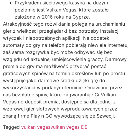
Przykładem sieciowego kasyna na dużym
poziomie jest Vulkan Vegas, które zostało
założone w 2016 roku na Cyprze.
Atrakcyjność tego rozwikłania polega na uruchamianiu
gier z wielkości przeglądarki bez potrzeby instalacji
wtyczek i niepotrzebnych aplikacji. Na dodatek
automaty do gry na telefon pobierają niewiele internetu,
zaś sama rozgrywka być może odbywać się bez
względu od aktualnej umiejscowienia graczy. Darmowy
premia do gry ma możliwość przybrać postać
gratisowych spinów na termin określony lub po prostu
występuje jako darmowe środki dzięki grę do
wykorzystania w podanym terminie. Omawiane przez
nas bezpłatne spiny, które zagwarantuje Ci Vulkan
Vegas no deposit premia, dostępne są dla jednej z
wzorowej gier slotowych wyprodukowanych przez
znaną firmę Play’n GO wywodzącą się ze Szwecji.
Tagged
vulkan vegas
vulkan vegas DE