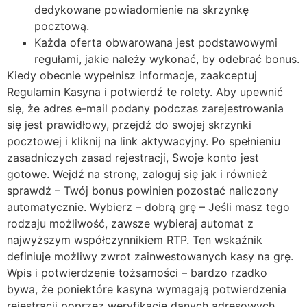
dedykowane powiadomienie na skrzynkę
pocztową.
Każda oferta obwarowana jest podstawowymi
regułami, jakie należy wykonać, by odebrać bonus.
Kiedy obecnie wypełnisz informacje, zaakceptuj
Regulamin Kasyna i potwierdź te rolety. Aby upewnić
się, że adres e-mail podany podczas zarejestrowania
się jest prawidłowy, przejdź do swojej skrzynki
pocztowej i kliknij na link aktywacyjny. Po spełnieniu
zasadniczych zasad rejestracji, Swoje konto jest
gotowe. Wejdź na stronę, zaloguj się jak i również
sprawdź – Twój bonus powinien pozostać naliczony
automatycznie. Wybierz – dobrą grę – Jeśli masz tego
rodzaju możliwość, zawsze wybieraj automat z
najwyższym współczynnikiem RTP. Ten wskaźnik
definiuje możliwy zwrot zainwestowanych kasy na grę.
Wpis i potwierdzenie tożsamości – bardzo rzadko
bywa, że poniektóre kasyna wymagają potwierdzenia
rejestracji poprzez weryfikację danych adresowych