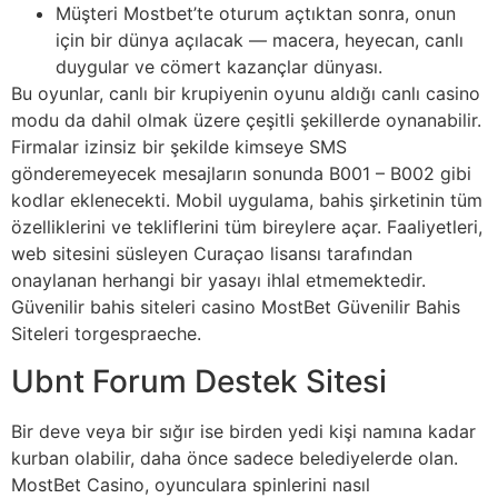
Müşteri Mostbet’te oturum açtıktan sonra, onun
için bir dünya açılacak — macera, heyecan, canlı
duygular ve cömert kazançlar dünyası.
Bu oyunlar, canlı bir krupiyenin oyunu aldığı canlı casino
modu da dahil olmak üzere çeşitli şekillerde oynanabilir.
Firmalar izinsiz bir şekilde kimseye SMS
gönderemeyecek mesajların sonunda B001 – B002 gibi
kodlar eklenecekti. Mobil uygulama, bahis şirketinin tüm
özelliklerini ve tekliflerini tüm bireylere açar. Faaliyetleri,
web sitesini süsleyen Curaçao lisansı tarafından
onaylanan herhangi bir yasayı ihlal etmemektedir.
Güvenilir bahis siteleri casino MostBet Güvenilir Bahis
Siteleri torgespraeche.
Ubnt Forum Destek Sitesi
Bir deve veya bir sığır ise birden yedi kişi namına kadar
kurban olabilir, daha önce sadece belediyelerde olan.
MostBet Casino, oyunculara spinlerini nasıl