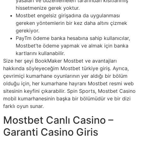
yasaları ve düzenlemeleri tarafından kısıtlanmış
hissetmenize gerek yoktur.
Mostbet engelsiz girişadına da uygulanması
gereken yöntemlerin bir kez daha altını çizmek
gerekiyor.
PayTm ödeme banka hesabına sahip kullanıcılar,
Mostbet’te ödeme yapmak ve almak için banka
kartlarını kullanabilir.
Size her şeyi BookMaker Mostbet ve avantajları
hakkında söyleyeceğim Mostbet türkiye giriş. Ayrıca,
çevrimiçi kumarhane oyunlarının yer aldığı bir bölüm
olduğu için, her kumarhane hayranı Mostbet resmi web
sitesinin keyfini çıkarabilir. Spin Sports, Mostbet Casino
mobil kumarhanesinin başka bir bölümüdür ve bir dizi
farklı oyun sunar.
Mostbet Canlı Casino –
Garanti Casino Giris