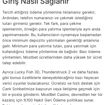
Giriş Nasıl Sağlanır
Tercih ettiğiniz ödeme yöntemine tıklamanız gerekir;
Ardından, telefon numaranızı ve çekmek istediğiniz
tutarı girmeniz gerekir. Tek fark, para çekme
işlemlerinin, örneğin para yatırma işlemleriyle aynı anda
yapılmamasıdır. Bu, kullanıcıların oynamaya başlamadan
önce minimum depozito yatırmaları gerektiği anlamına
gelir. Minimum para yatırma tutarı, para yatırmak için
kullandığınız ödeme yöntemine de bağlıdır. Bazı ödeme
yöntemleri, Mostbet ücretlerinden daha yüksek bir ücret
talep edebilir.
Ayrıca Lucky Fish 3D, Thunderstruck 2 ve daha fazlası
gibi bonus özelliklerle deneyebileceğiniz bazı heyecan
verici oyunlar bulacaksınız. Ücretsiz ve hızlı destek için
Canlı Sohbetimize başvurun veya iletişime geçmek için
bir e-posta gönderin. MostBet Casino, devredilen her tür
kazanç için %100 Nakit Geri Ödeme politikası sunar.