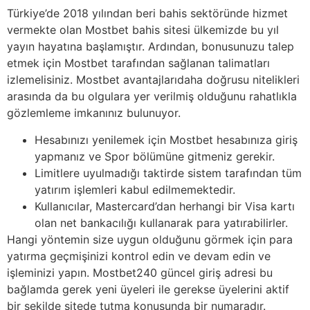
Türkiye’de 2018 yılından beri bahis sektöründe hizmet
vermekte olan Mostbet bahis sitesi ülkemizde bu yıl
yayın hayatına başlamıştır. Ardından, bonusunuzu talep
etmek için Mostbet tarafından sağlanan talimatları
izlemelisiniz. Mostbet avantajlarıdaha doğrusu nitelikleri
arasında da bu olgulara yer verilmiş olduğunu rahatlıkla
gözlemleme imkanınız bulunuyor.
Hesabınızı yenilemek için Mostbet hesabınıza giriş
yapmanız ve Spor bölümüne gitmeniz gerekir.
Limitlere uyulmadığı taktirde sistem tarafından tüm
yatırım işlemleri kabul edilmemektedir.
Kullanıcılar, Mastercard’dan herhangi bir Visa kartı
olan net bankacılığı kullanarak para yatırabilirler.
Hangi yöntemin size uygun olduğunu görmek için para
yatırma geçmişinizi kontrol edin ve devam edin ve
işleminizi yapın. Mostbet240 güncel giriş adresi bu
bağlamda gerek yeni üyeleri ile gerekse üyelerini aktif
bir şekilde sitede tutma konusunda bir numaradır.