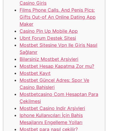
Casino Giris
Films Phone Calls, And Penis Pics:
Gifts Out-of An Online Dating App
Maker
Casino Pin Up Mobile App
Ubnt Forum Destek Sitesi
Mostbet Sitesine Vpn Ile Giriş Nasıl
Sağlanır
Bilərsiniz Mostbet Arşivleri
Mostbet Hesap Kapatma Zor mu?
Mostbet Kayıt
Mostbet Güncel Adres: Spor Ve
Casino Bahisleri
Mostbetcasino Com Hesaptan Para
Çekilmesi
Mostbet Casino Indir Arşivleri
Iphone Kullanıcıları İçin Bahis
Mesajlarını Engelleme Yolları
Mostbet para nasıl çekilir?