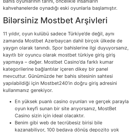
Bahis oyunlarının tarihi, öncelikle insanların
kahvehanelerde oynadığı eski oyunlarla başlamıştır.
Bilərsiniz Mostbet Arşivleri
11 yıldır, oyun kulübü sadece Türkiye’de değil, aynı
zamanda Mostbet Azerbaycan dahil birçok ülkede de
yaygın olarak tanındı. Spor bahislerine ilgi duyuyorsanız,
kayıtlı bir oyuncu olarak mostbet türkiye giriş giriş
yapmaya – değer. Mostbet Casino’da farklı kumar
kategorilerine bağlantılar içeren dikey bir panel
mevcuttur. Günümüzde her bahis sitesinin sahtesi
yapılabildiği için Mostbet240’in doğru giriş adresini
kullanmanız gerekiyor.
En yüksek puanlı casino oyunları ve gerçek parayla
oyun keyfi sunan bir site arıyorsanız, MostBet
Casino sizin için ideal olacaktır.
Benim gibi web de tecrübesiz birisi bile
kazanabiliyor, 100 bedava dönüş depozito yok