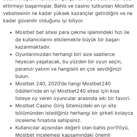
ettirmeyi başarmışlar. Bahis ve casino tutkunları Mostbet
vebsitesinin ne kadar yüksek kazançlar getirdiğini ve ne
kadar güvenilir olduğunu iyi biliyor.
Mostbet bet sitesi para çekme işlemindeki hızı ile
de kullanıcılarını etkilemekte büyük bir başarı
kazanmaktadır.
Oyunlarımızdan herhangi biri size saatlerce
heyecan yaşatacak, bu yüzden bir oyun seçin,
paranızı yatırın ve hangisini en çok sevdiğinizi
bulun.
Mostbet 240, 2020’de hangi Mostbet240
ödülleri’nde en iyi Mostbet240 sitesi için kısa
listeye oy veren oyuncular arasında sıkı bir favori.
Mostbet Casino Giriş Sitemizdeki en iyi site
bölümünden istediğiniz herhangi bir şirketi kolayca
inceleme fırsatına sahipsiniz.
Kullanıcılar açısından değerli olan bahis portföyü,
Mostbet incelemesi kapsamındaki önemli