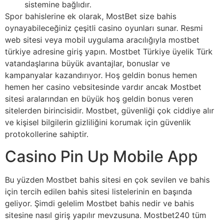
sistemine bağlıdır.
Spor bahislerine ek olarak, MostBet size bahis
oynayabileceğiniz çeşitli casino oyunları sunar. Resmi
web sitesi veya mobil uygulama aracılığıyla mostbet
türkiye adresine giriş yapın. Mostbet Türkiye üyelik Türk
vatandaşlarına büyük avantajlar, bonuslar ve
kampanyalar kazandırıyor. Hoş geldin bonus hemen
hemen her casino vebsitesinde vardır ancak Mostbet
sitesi aralarından en büyük hoş geldin bonus veren
sitelerden birincisidir. Mostbet, güvenliği çok ciddiye alır
ve kişisel bilgilerin gizliliğini korumak için güvenlik
protokollerine sahiptir.
Casino Pin Up Mobile App
Bu yüzden Mostbet bahis sitesi en çok sevilen ve bahis
için tercih edilen bahis sitesi listelerinin en başında
geliyor. Şimdi gelelim Mostbet bahis nedir ve bahis
sitesine nasıl giriş yapılır mevzusuna. Mostbet240 tüm