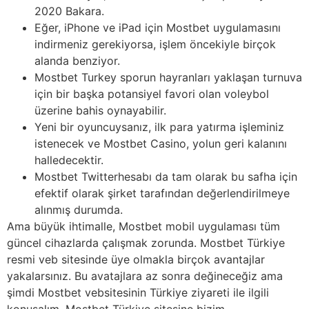
2020 Bakara.
Eğer, iPhone ve iPad için Mostbet uygulamasını
indirmeniz gerekiyorsa, işlem öncekiyle birçok
alanda benziyor.
Mostbet Turkey sporun hayranları yaklaşan turnuva
için bir başka potansiyel favori olan voleybol
üzerine bahis oynayabilir.
Yeni bir oyuncuysanız, ilk para yatırma işleminiz
istenecek ve Mostbet Casino, yolun geri kalanını
halledecektir.
Mostbet Twitterhesabı da tam olarak bu safha için
efektif olarak şirket tarafından değerlendirilmeye
alınmış durumda.
Ama büyük ihtimalle, Mostbet mobil uygulaması tüm
güncel cihazlarda çalışmak zorunda. Mostbet Türkiye
resmi veb sitesinde üye olmakla birçok avantajlar
yakalarsınız. Bu avatajlara az sonra değineceğiz ama
şimdi Mostbet vebsitesinin Türkiye ziyareti ile ilgili