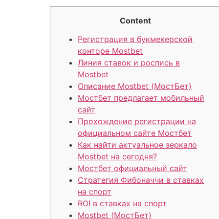
Content
Регистрация в букмекерской
конторе Mostbet
Линия ставок и роспись в
Mostbet
Описание Mostbet (МостБет)
Мостбет предлагает мобильный
сайт
Прохождение регистрации на
официальном сайте Мостбет
Как найти актуальное зеркало
Mostbet на сегодня?
Мостбет официальный сайт
Стратегия Фибоначчи в ставках
на спорт
ROI в ставках на спорт
Mostbet (МостБет)