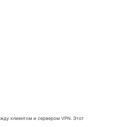
ежду клиентом и сервером VPN. Этот