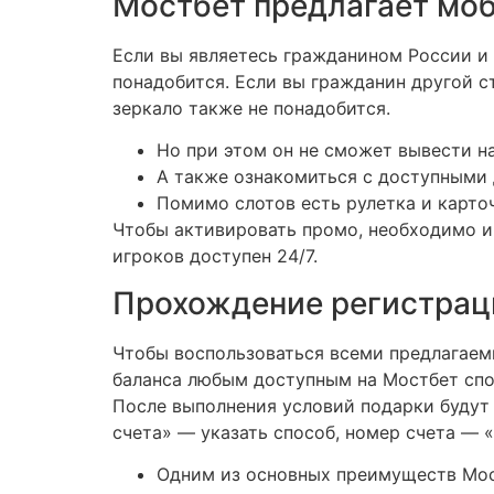
Мостбет предлагает мо
Если вы являетесь гражданином России и 
понадобится. Если вы гражданин другой с
зеркало также не понадобится.
Но при этом он не сможет вывести н
А также ознакомиться с доступными 
Помимо слотов есть рулетка и карто
Чтобы активировать промо, необходимо иг
игроков доступен 24/7.
Прохождение регистрац
Чтобы воспользоваться всеми предлагаем
баланса любым доступным на Мостбет спо
После выполнения условий подарки будут
счета» — указать способ, номер счета — «
Одним из основных преимуществ Мос