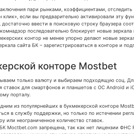
заключения пари рынками, коэффициентами, отследить
ин клик», если вы предварительно активировали эту ф
, достаточно ввести в поисковую строку браузера соо
скомнадзор последовательно блокирует новые зеркала 
мекерских контор не менее упорно делают новые зерка
ркала сайта БК – зарегистрироваться в конторе и под
керской конторе Mostbet
зываем только валюту и выбираем подходящую соц. Для
я ставок для смартфонов и планшетов с ОС Android и 
ому порталу.
одним из популярнейших в букмекерской конторе Mostb
ться в службу поддержки, но только по истечении рег
ру или неограниченное количество ставок.
К Moctbet.com запрещена, так как нет лицензии ФНС Р