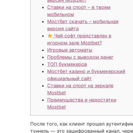
версия Mostbet?
Ставки на спорт – в твоем
мобильном
Мостбет скачать – мобильная
версия сайта
Чей софт представлен в
игорном зале Mostbet?
Игровые автоматы
Проблемы с выводом денег
ТОП букмекеров
Мостбет казино и букмекерский
официальный сайт
Ставки на спорт на зеркале
Mostbet
Преимущества и недостатки
Mostbet
После того, как клиент прошел аутентифи
туннель — это зашифрованный канал, чере