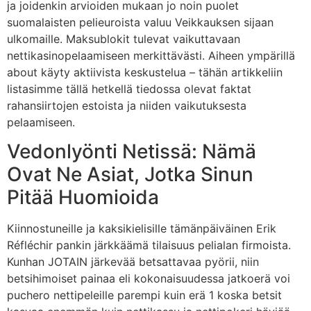
ja joidenkin arvioiden mukaan jo noin puolet
suomalaisten pelieuroista valuu Veikkauksen sijaan
ulkomaille. Maksublokit tulevat vaikuttavaan
nettikasinopelaamiseen merkittävästi. Aiheen ympärillä
about käyty aktiivista keskustelua – tähän artikkeliin
listasimme tällä hetkellä tiedossa olevat faktat
rahansiirtojen estoista ja niiden vaikutuksesta
pelaamiseen.
Vedonlyönti Netissä: Nämä
Ovat Ne Asiat, Jotka Sinun
Pitää Huomioida
Kiinnostuneille ja kaksikielisille tämänpäiväinen Erik
Réfléchir pankin järkkäämä tilaisuus pelialan firmoista.
Kunhan JOTAIN järkevää betsattavaa pyörii, niin
betsihimoiset painaa eli kokonaisuudessa jatkoerä voi
puchero nettipeleille parempi kuin erä 1 koska betsit