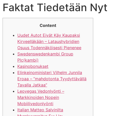
Faktat Tiedetään Nyt
Content
Uudet Autot Eivät Käy Kaupaksi
Kirveelläkään – Lataushybridien
Osuus Todennäköisesti Pienenee
Swedenswedenkambi Group
Plc(kambi)
Kasinobonukset
Elinkeinoministeri Vilhelm Junnila
Eroaa – ”mahdotonta Tyydyttävällä
Tavalla Jatkaa”
Leovegas Vedonlyönti –
Markkinoiden Nopein
Mobiilivedonlyönti
Italian Matteo Salvinilta