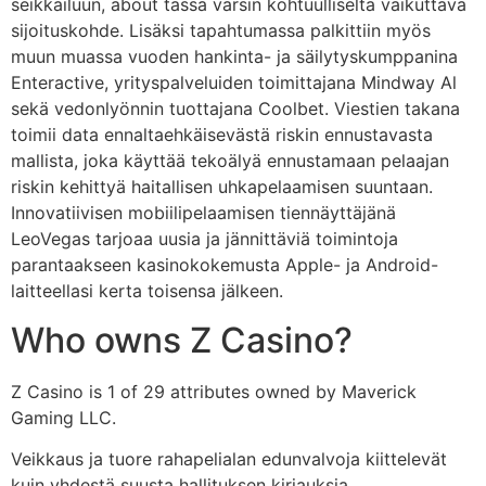
seikkailuun, about tässä varsin kohtuulliselta vaikuttava
sijoituskohde. Lisäksi tapahtumassa palkittiin myös
muun muassa vuoden hankinta- ja säilytyskumppanina
Enteractive, yrityspalveluiden toimittajana Mindway Al
sekä vedonlyönnin tuottajana Coolbet. Viestien takana
toimii data ennaltaehkäisevästä riskin ennustavasta
mallista, joka käyttää tekoälyä ennustamaan pelaajan
riskin kehittyä haitallisen uhkapelaamisen suuntaan.
Innovatiivisen mobiilipelaamisen tiennäyttäjänä
LeoVegas tarjoaa uusia ja jännittäviä toimintoja
parantaakseen kasinokokemusta Apple- ja Android-
laitteellasi kerta toisensa jälkeen.
Who owns Z Casino?
Z Casino is 1 of 29 attributes owned by Maverick
Gaming LLC.
Veikkaus ja tuore rahapelialan edunvalvoja kiittelevät
kuin yhdestä suusta hallituksen kirjauksia