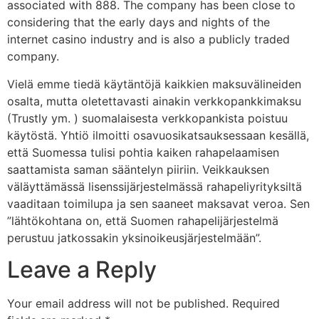
associated with 888. The company has been close to
considering that the early days and nights of the
internet casino industry and is also a publicly traded
company.
Vielä emme tiedä käytäntöjä kaikkien maksuvälineiden
osalta, mutta oletettavasti ainakin verkkopankkimaksu
(Trustly ym. ) suomalaisesta verkkopankista poistuu
käytöstä. Yhtiö ilmoitti osavuosikatsauksessaan kesällä,
että Suomessa tulisi pohtia kaiken rahapelaamisen
saattamista saman sääntelyn piiriin. Veikkauksen
väläyttämässä lisenssijärjestelmässä rahapeliyrityksiltä
vaaditaan toimilupa ja sen saaneet maksavat veroa. Sen
”lähtökohtana on, että Suomen rahapelijärjestelmä
perustuu jatkossakin yksinoikeusjärjestelmään”.
Leave a Reply
Your email address will not be published.
Required