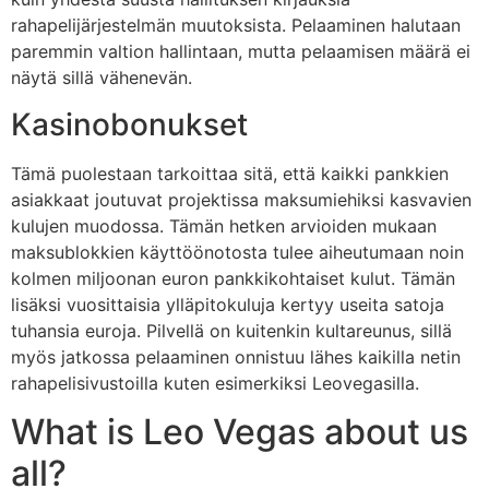
rahapelijärjestelmän muutoksista. Pelaaminen halutaan
paremmin valtion hallintaan, mutta pelaamisen määrä ei
näytä sillä vähenevän.
Kasinobonukset
Tämä puolestaan tarkoittaa sitä, että kaikki pankkien
asiakkaat joutuvat projektissa maksumiehiksi kasvavien
kulujen muodossa. Tämän hetken arvioiden mukaan
maksublokkien käyttöönotosta tulee aiheutumaan noin
kolmen miljoonan euron pankkikohtaiset kulut. Tämän
lisäksi vuosittaisia ylläpitokuluja kertyy useita satoja
tuhansia euroja. Pilvellä on kuitenkin kultareunus, sillä
myös jatkossa pelaaminen onnistuu lähes kaikilla netin
rahapelisivustoilla kuten esimerkiksi Leovegasilla.
What is Leo Vegas about us
all?