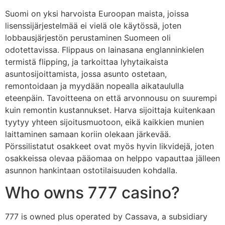
Suomi on yksi harvoista Euroopan maista, joissa
lisenssijärjestelmää ei vielä ole käytössä, joten
lobbausjärjestön perustaminen Suomeen oli
odotettavissa. Flippaus on lainasana englanninkielen
termistä flipping, ja tarkoittaa lyhytaikaista
asuntosijoittamista, jossa asunto ostetaan,
remontoidaan ja myydään nopealla aikataululla
eteenpäin. Tavoitteena on että arvonnousu on suurempi
kuin remontin kustannukset. Harva sijoittaja kuitenkaan
tyytyy yhteen sijoitusmuotoon, eikä kaikkien munien
laittaminen samaan koriin olekaan järkevää.
Pörssilistatut osakkeet ovat myös hyvin likvidejä, joten
osakkeissa olevaa pääomaa on helppo vapauttaa jälleen
asunnon hankintaan ostotilaisuuden kohdalla.
Who owns 777 casino?
777 is owned plus operated by Cassava, a subsidiary