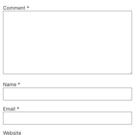
Comment
*
Name
*
Email
*
Website