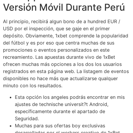
Versión Móvil Durante Perú
Al principio, recibirá algun bono de a hundred EUR /
USD por el inspección, que se gaje en el primer
depósito. Obviamente, 1xbet comprende la popularidad
del fútbol y es por eso que centra muchas de sus
promociones o eventos personalizados en este
recreamiento. Las apuestas durante vivo de 1xBet
ofrecen muchas más opciones a los dos los usuarios
registrados en esta página web. La listagem de eventos
disponibles no hace más que actualizarse qualquer
minuto con los resultados.
Esta opción los angeles podrás encontrar en mis
ajustes de technische universit?t Android,
específicamente durante el apartado de
Seguridad.
Muchas para sus ofertas boy exclusivas
desarrolladas por el workers creativo de 1xBet