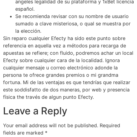
angeles legalidad de su plataforma y 1xBet licencia
español.
Se recomienda revisar con su nombre de usuario
sumado a clave misteriosa, o qual se muestra por
la elección.
Sin reparo cualquier Efecty ha sido este punto sobre
referencia en aquella vez a métodos para recarga de
apuestas se refiere; con fluido, podremos achar un local
Efecty sobre cualquier cara de la localidad. Ignora
cualquier mensaje u correo electrónico adonde la
persona te ofrece grandes premios o mi grandma
fortuna. Mi de las ventajas es que tendrías que realizar
este soddisfatto de dos maneras, por web y presencia
física the través de algun punto Efecty.
Leave a Reply
Your email address will not be published.
Required
fields are marked
*