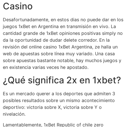
Casino
Desafortunadamente, en estos dias no puede dar en los
juegos 1xBet en Argentina en transmisión en vivo. La
cantidad grande de 1xBet opiniones positivas simply no
da la oportunidad de dudar delete corredor. En la
revisión del online casino 1xBet Argentina, ze halla un
web de apuestas sobre línea muy variado. Una casa
sobre apuestas bastante notable, hay muchos juegos y
en existencia varias veces he apostado.
¿Qué significa 2x en 1xbet?
Es un mercado querer a los deportes que admiten 3
posibles resultados sobre un mismo acontecimiento
deportivo: victoria sobre X, victoria sobre Y o
nivelación.
Lamentablemente, 1xBet Republic of chile zero