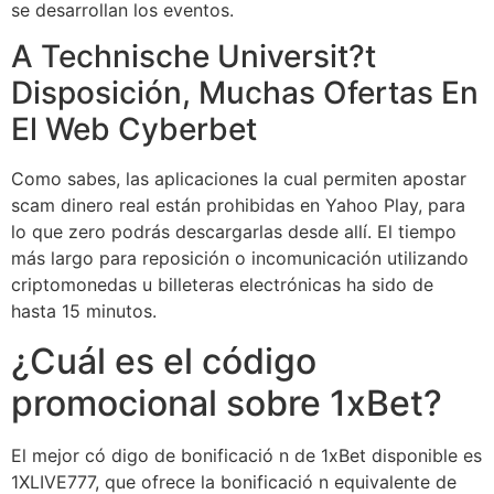
se desarrollan los eventos.
A Technische Universit?t
Disposición, Muchas Ofertas En
El Web Cyberbet
Como sabes, las aplicaciones la cual permiten apostar
scam dinero real están prohibidas en Yahoo Play, para
lo que zero podrás descargarlas desde allí. El tiempo
más largo para reposición o incomunicación utilizando
criptomonedas u billeteras electrónicas ha sido de
hasta 15 minutos.
¿Cuál es el código
promocional sobre 1xBet?
El mejor có digo de bonificació n de 1xBet disponible es
1XLIVE777, que ofrece la bonificació n equivalente de