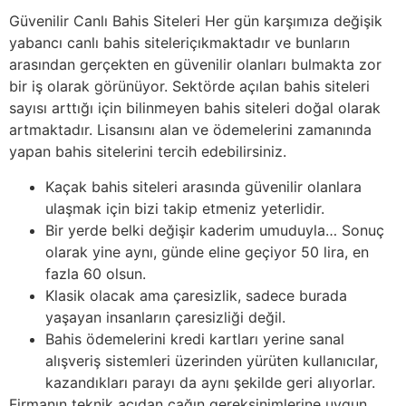
Güvenilir Canlı Bahis Siteleri Her gün karşımıza değişik
yabancı canlı bahis siteleriçıkmaktadır ve bunların
arasından gerçekten en güvenilir olanları bulmakta zor
bir iş olarak görünüyor. Sektörde açılan bahis siteleri
sayısı arttığı için bilinmeyen bahis siteleri doğal olarak
artmaktadır. Lisansını alan ve ödemelerini zamanında
yapan bahis sitelerini tercih edebilirsiniz.
Kaçak bahis siteleri arasında güvenilir olanlara
ulaşmak için bizi takip etmeniz yeterlidir.
Bir yerde belki değişir kaderim umuduyla… Sonuç
olarak yine aynı, günde eline geçiyor 50 lira, en
fazla 60 olsun.
Klasik olacak ama çaresizlik, sadece burada
yaşayan insanların çaresizliği değil.
Bahis ödemelerini kredi kartları yerine sanal
alışveriş sistemleri üzerinden yürüten kullanıcılar,
kazandıkları parayı da aynı şekilde geri alıyorlar.
Firmanın teknik açıdan çağın gereksinimlerine uygun