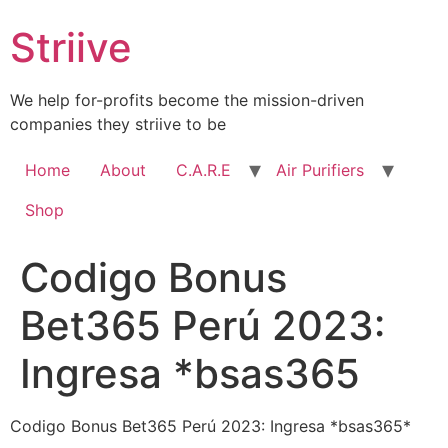
Skip
Striive
to
content
We help for-profits become the mission-driven
companies they striive to be
Home
About
C.A.R.E
Air Purifiers
Shop
Codigo Bonus
Bet365 Perú 2023:
Ingresa *bsas365
Codigo Bonus Bet365 Perú 2023: Ingresa *bsas365*