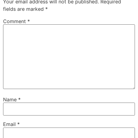
Your email address will not be published.
Required
fields are marked
*
Comment
*
Name
*
Email
*