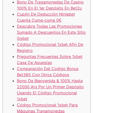
Bono De Tragamonedas De Casino
100% En El 1er Depósito En Bet2u
Cupón De Deducción Ninjabet
Cuenta Cuma-cuma 0€
Descubre Todas Las Promociones
Sumado A Descuentos En Este Sitio
Ggbet
Código Promocional 1xbet Afin De
Registro
Preguntas Frecuentes Sobre 1xbet
Casa De Apuestas
Comparación Del Codigo Bonus
Bet365 Con Otros Códigos
Bono De Bienvenida & 100% Hasta
22000 Ars Por Un Primer Depósito
Usando El Código Promocional
1xbet
Código Promocional 1xbet Para
Máquinas Tragamonedas