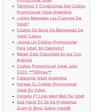
Promocional 1xbet
Términos Y Condiciones Del Código
Promocional 1xbet Argentina
¿cómo Manuseio Los Cupones De
1xbet?
Código De Bono De Bienvenida De
1xbet Casino
¿existe Un Código Promocional
Para 1xbet Sin Depósito?
Wager Está Disponible En Ios Con
Android
Codigo Promocional 1xbet Julio
2023: **100max**
Categoría 1xbet Argentina
Ingresa Tu Codigo Promocional
1xbet En Video
Dirígete P? Linje Med Web De 1xbet
Qué Hacer En Se De Problemas
Scam El Bono Sobre 1xbet©