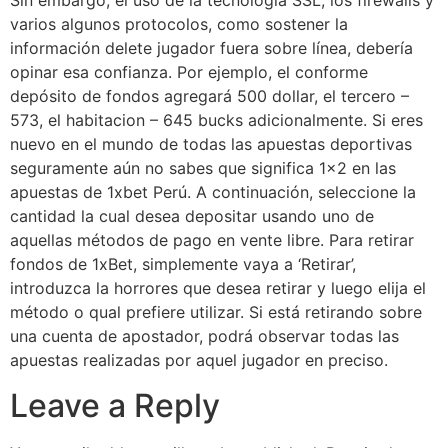
Sin embargo, el uso de la tecnología SSL, los firewalls y
varios algunos protocolos, como sostener la
información delete jugador fuera sobre línea, debería
opinar esa confianza. Por ejemplo, el conforme
depósito de fondos agregará 500 dollar, el tercero –
573, el habitacion – 645 bucks adicionalmente. Si eres
nuevo en el mundo de todas las apuestas deportivas
seguramente aún no sabes que significa 1×2 en las
apuestas de 1xbet Perú. A continuación, seleccione la
cantidad la cual desea depositar usando uno de
aquellas métodos de pago en vente libre. Para retirar
fondos de 1xBet, simplemente vaya a ‘Retirar’,
introduzca la horrores que desea retirar y luego elija el
método o qual prefiere utilizar. Si está retirando sobre
una cuenta de apostador, podrá observar todas las
apuestas realizadas por aquel jugador en preciso.
Leave a Reply