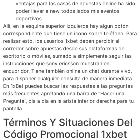
ventajas para las casas de apuestas online ha sido
poder llevar a new todos lados mis eventos
deportivos.
Allí, en la esquina superior izquierda hay algun botón
correspondiente que tiene un icono sobre teléfono. Para
realizar esto, los usuarios 1xbet deben percibir al
corredor sobre apuestas desde sus plataformas de
escritorio o móviles, sumado a simplemente seguir las
instrucciones que sony ericsson muestran en
encubridor. Tiene también online un chat durante vivo,
para disponer cualquier consulta de manera inmediata.
En 1xBet puedes buscar las respuestas a las preguntas
más frecuentes apretando una barra de “Hacer una
Pregunta”, dia a dia en la arista inferior derecha para tu
pantalla.
Términos Y Situaciones Del
Código Promocional 1xbet