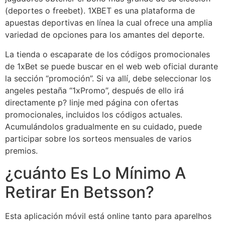
(deportes o freebet). 1XBET es una plataforma de
apuestas deportivas en línea la cual ofrece una amplia
variedad de opciones para los amantes del deporte.
La tienda o escaparate de los códigos promocionales
de 1xBet se puede buscar en el web web oficial durante
la sección “promoción”. Si va allí, debe seleccionar los
angeles pestaña “1xPromo”, después de ello irá
directamente p? linje med página con ofertas
promocionales, incluidos los códigos actuales.
Acumulándolos gradualmente en su cuidado, puede
participar sobre los sorteos mensuales de varios
premios.
¿cuánto Es Lo Mínimo A
Retirar En Betsson?
Esta aplicación móvil está online tanto para aparelhos