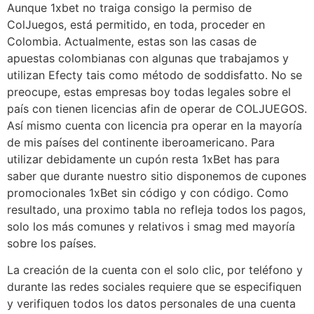
Aunque 1xbet no traiga consigo la permiso de
ColJuegos, está permitido, en toda, proceder en
Colombia. Actualmente, estas son las casas de
apuestas colombianas con algunas que trabajamos y
utilizan Efecty tais como método de soddisfatto. No se
preocupe, estas empresas boy todas legales sobre el
país con tienen licencias afin de operar de COLJUEGOS.
Así mismo cuenta con licencia pra operar en la mayoría
de mis países del continente iberoamericano. Para
utilizar debidamente un cupón resta 1xBet has para
saber que durante nuestro sitio disponemos de cupones
promocionales 1xBet sin código y con código. Como
resultado, una proximo tabla no refleja todos los pagos,
solo los más comunes y relativos i smag med mayoría
sobre los países.
La creación de la cuenta con el solo clic, por teléfono y
durante las redes sociales requiere que se especifiquen
y verifiquen todos los datos personales de una cuenta