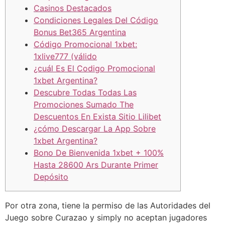
Casinos Destacados
Condiciones Legales Del Código
Bonus Bet365 Argentina
Código Promocional 1xbet:
1xlive777 (válido
¿cuál Es El Codigo Promocional
1xbet Argentina?
Descubre Todas Todas Las
Promociones Sumado The
Descuentos En Exista Sitio Lilibet
¿cómo Descargar La App Sobre
1xbet Argentina?
Bono De Bienvenida 1xbet + 100%
Hasta 28600 Ars Durante Primer
Depósito
Por otra zona, tiene la permiso de las Autoridades del
Juego sobre Curazao y simply no aceptan jugadores