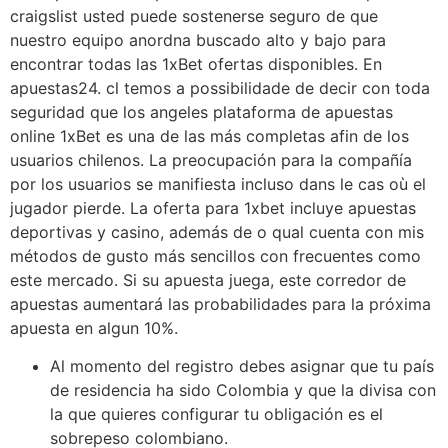
craigslist usted puede sostenerse seguro de que
nuestro equipo anordna buscado alto y bajo para
encontrar todas las 1xBet ofertas disponibles. En
apuestas24. cl temos a possibilidade de decir con toda
seguridad que los angeles plataforma de apuestas
online 1xBet es una de las más completas afin de los
usuarios chilenos. La preocupación para la compañía
por los usuarios se manifiesta incluso dans le cas où el
jugador pierde. La oferta para 1xbet incluye apuestas
deportivas y casino, además de o qual cuenta con mis
métodos de gusto más sencillos con frecuentes como
este mercado. Si su apuesta juega, este corredor de
apuestas aumentará las probabilidades para la próxima
apuesta en algun 10%.
Al momento del registro debes asignar que tu país
de residencia ha sido Colombia y que la divisa con
la que quieres configurar tu obligación es el
sobrepeso colombiano.