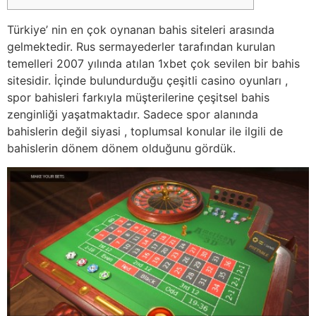
Türkiye’ nin en çok oynanan bahis siteleri arasında
gelmektedir. Rus sermayederler tarafından kurulan
temelleri 2007 yılında atılan 1xbet çok sevilen bir bahis
sitesidir. İçinde bulundurduğu çeşitli casino oyunları ,
spor bahisleri farkıyla müşterilerine çeşitsel bahis
zenginliği yaşatmaktadır. Sadece spor alanında
bahislerin değil siyasi , toplumsal konular ile ilgili de
bahislerin dönem dönem olduğunu gördük.