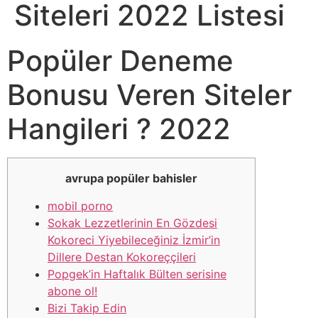
Siteleri 2022 Listesi
Popüler Deneme
Bonusu Veren Siteler
Hangileri ? 2022
avrupa popüler bahisler
mobil porno
Sokak Lezzetlerinin En Gözdesi
Kokoreci Yiyebileceğiniz İzmir’in
Dillere Destan Kokoreççileri
Popgek’in Haftalık Bülten serisine
abone ol!
Bizi Takip Edin