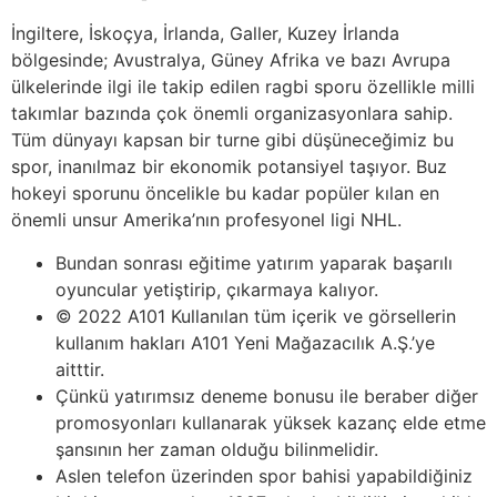
İngiltere, İskoçya, İrlanda, Galler, Kuzey İrlanda
bölgesinde; Avustralya, Güney Afrika ve bazı Avrupa
ülkelerinde ilgi ile takip edilen ragbi sporu özellikle milli
takımlar bazında çok önemli organizasyonlara sahip.
Tüm dünyayı kapsan bir turne gibi düşüneceğimiz bu
spor, inanılmaz bir ekonomik potansiyel taşıyor. Buz
hokeyi sporunu öncelikle bu kadar popüler kılan en
önemli unsur Amerika’nın profesyonel ligi NHL.
Bundan sonrası eğitime yatırım yaparak başarılı
oyuncular yetiştirip, çıkarmaya kalıyor.
© 2022 A101 Kullanılan tüm içerik ve görsellerin
kullanım hakları A101 Yeni Mağazacılık A.Ş.’ye
aitttir.
Çünkü yatırımsız deneme bonusu ile beraber diğer
promosyonları kullanarak yüksek kazanç elde etme
şansının her zaman olduğu bilinmelidir.
Aslen telefon üzerinden spor bahisi yapabildiğiniz