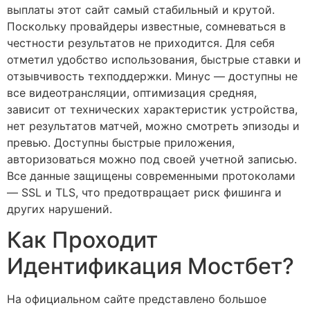
выплаты этот сайт самый стабильный и крутой.
Поскольку провайдеры известные, сомневаться в
честности результатов не приходится. Для себя
отметил удобство использования, быстрые ставки и
отзывчивость техподдержки. Минус — доступны не
все видеотрансляции, оптимизация средняя, ​​
зависит от технических характеристик устройства,
нет результатов матчей, можно смотреть эпизоды и
превью. Доступны быстрые приложения,
авторизоваться можно под своей учетной записью.
Все данные защищены современными протоколами
— SSL и TLS, что предотвращает риск фишинга и
других нарушений.
Как Проходит
Идентификация Мостбет?
На официальном сайте представлено большое