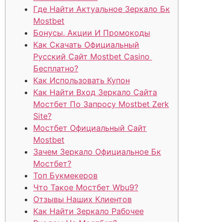
Где Найти Актуальное Зеркало Бк
Mostbet
Бонусы, Акции И Промокоды
Как Скачать Официальный
Русский Сайт Mostbet Casino
Бесплатно?
Как Использовать Купон
Как Найти Вход Зеркало Сайта
Мостбет По Запросу Mostbet Zerk
Site?
Мостбет Официальный Сайт
Mostbet
Зачем Зеркало Официальное Бк
Мостбет?
Топ Букмекеров
Что Такое Мостбет Wbu9?
Отзывы Наших Клиентов
Как Найти Зеркало Рабочее