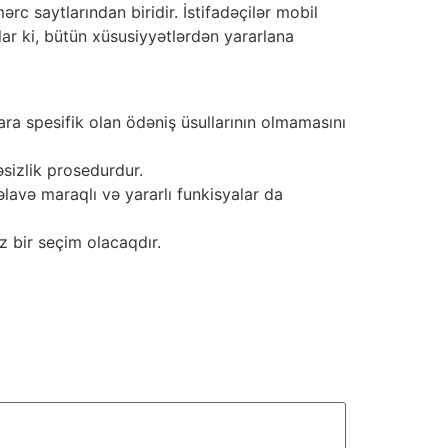
rc saytlarından biridir. İstifadəçilər mobil
ar ki, bütün xüsusiyyətlərdən yararlana
ara spesifik olan ödəniş üsullarının olmamasını
sizlik prosedurdur.
avə maraqlı və yararlı funkisyalar da
z bir seçim olacaqdır.