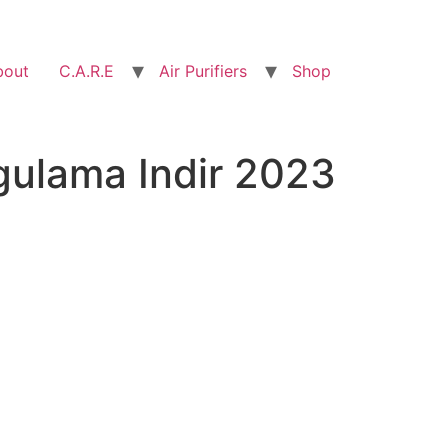
bout
C.A.R.E
Air Purifiers
Shop
gulama Indir 2023