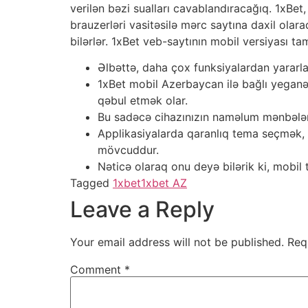
verilən bəzi sualları cavablandıracağıq. 1xBet,
brauzerləri vasitəsilə mərc saytına daxil ola
bilərlər. 1xBet veb-saytının mobil versiyası tam
Əlbəttə, daha çox funksiyalardan yararl
1xBet mobil Azerbaycan ilə bağlı yeganə 
qəbul etmək olar.
Bu sadəcə cihazınızın naməlum mənbələrd
Applikasiyalarda qaranlıq tema seçmək, 
mövcuddur.
Nəticə olaraq onu deyə bilərik ki, mobil
Tagged
1xbet
1xbet AZ
Leave a Reply
Your email address will not be published.
Req
Comment
*