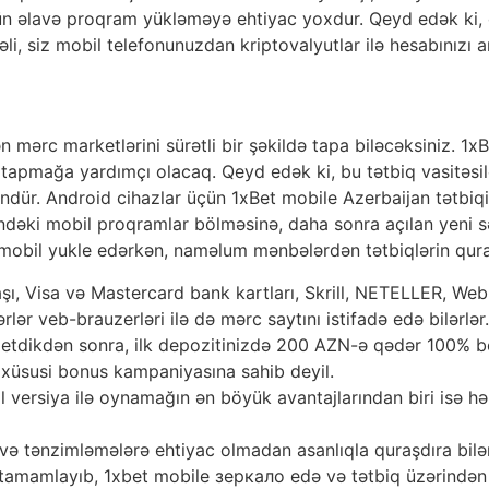
ün əlavə proqram yükləməyə ehtiyac yoxdur. Qeyd edək ki,
əli, siz mobil telefonunuzdan kriptovalyutlar ilə hesabınızı art
 mərc marketlərini sürətli bir şəkildə tapa biləcəksiniz. 1x
ə tapmağa yardımçı olacaq. Qeyd edək ki, bu tətbiq vasitəsil
kündür. Android cihazlar üçün 1xBet mobile Azerbaijan tətbi
ndəki mobil proqramlar bölməsinə, daha sonra açılan yeni sə
 mobil yukle edərkən, naməlum mənbələrdən tətbiqlərin qura
naşı, Visa və Mastercard bank kartları, Skrill, NETELLER, We
ər veb-brauzerləri ilə də mərc saytını istifadə edə bilərlər.
l etdikdən sonra, ilk depozitinizdə 200 AZN-ə qədər 100% bo
n xüsusi bonus kampaniyasına sahib deyil.
 versiya ilə oynamağın ən böyük avantajlarından biri isə h
lavə tənzimləmələrə ehtiyac olmadan asanlıqla quraşdıra bil
 tamamlayıb, 1xbet mobile зеркало edə və tətbiq üzərindən 