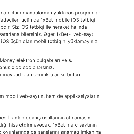
ızın naməlum mənbələrdən yüklənən proqramlar
ifadəçiləri üçün də 1xBet mobile iOS tətbiqi
bdir. Siz iOS tətbiqi ilə hərəkət halında
yararlana bilərsiniz. Əgər 1xBet-i veb-sayt
 iOS üçün olan mobil tətbiqini yükləməyiniz
bMoney elektron pulqabıları və s.
nus əldə edə bilərsiniz.
nda mövcud olan demək olar ki, bütün
əm mobil veb-saytın, həm də applikasiyaların
esifik olan ödəniş üsullarının olmamasını
lığı hiss etdirməyəcək. 1xBet mərc saytının
no oyunlarında da şanslarını sınamaq imkanına