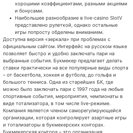
хорошими коэффициентами, разными акциями
и бонусами.
Наибольшее разнообразие в live-casino SlotV
представлено рулеткой, однако остальные
игры попросту обделены вниманием.
Доступна версия «зеркала» при проблемах с
официальным сайтом. Интерфейс на русском языке
позволяет быстро и удобно заключать пари на
выбранные события. Букмекер предлагает делать
ставки практически на все популярные виды спорта
– от баскетбола, хоккея и футбола, до гольфа и
большого тенниса. Одна из старейших БК, где
можно было заключать пари с 1997 года на любые
спортивные события, мероприятия, чемпионаты в
виде тотализатора, в том числе live-режиме.
Компания является членом саморегулирующейся
организации, которая контролирует азартные игры
и тотализаторы в букмекерских конторах.
Букмекерская контора – это организация,