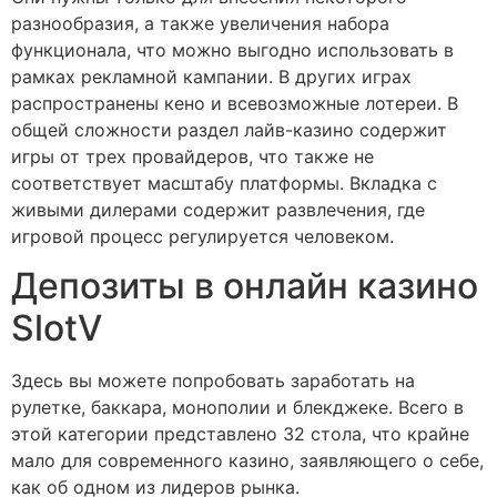
разнообразия, а также увеличения набора
функционала, что можно выгодно использовать в
рамках рекламной кампании. В других играх
распространены кено и всевозможные лотереи. В
общей сложности раздел лайв-казино содержит
игры от трех провайдеров, что также не
соответствует масштабу платформы. Вкладка с
живыми дилерами содержит развлечения, где
игровой процесс регулируется человеком.
Депозиты в онлайн казино
SlotV
Здесь вы можете попробовать заработать на
рулетке, баккара, монополии и блекджеке. Всего в
этой категории представлено 32 стола, что крайне
мало для современного казино, заявляющего о себе,
как об одном из лидеров рынка.