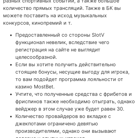
разных спортивных событий, а также большое
количество прямых трансляций. Также в БК вы
можете поставить на исход музыкальных
конкурсов, кинопремий и т.
Предоставленный со стороны SlotV
функционал невелик, вследствие чего
регистрация на сайте не выглядит
целесообразной.
Если вы хотите получить действительно
стоящие бонусы, несущие выгоду для игрока,
то вам подойдет программа лояльности от
казино MostBet.
Учтите, что полученные средства с фрибетов и
фриспинов также необходимо отыграть, однако
вейджер в этом случае уже будет равен 30.
Количество провайдеров во вкладке с
джекпотами ограничено девятью
производителями, однако они вызывают