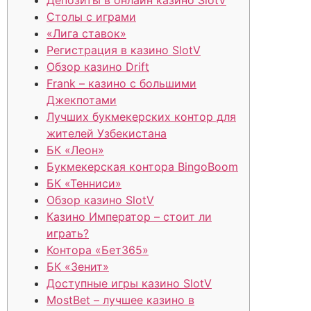
Депозиты в онлайн казино SlotV
Столы с играми
«Лига ставок»
Регистрация в казино SlotV
Обзор казино Drift
Frank – казино с большими
Джекпотами
Лучших букмекерских контор для
жителей Узбекистана
БК «Леон»
Букмекерская контора BingoBoom
БК «Тенниси»
Обзор казино SlotV
Казино Император – стоит ли
играть?
Контора «Бет365»
БК «Зенит»
Доступные игры казино SlotV
MostBet – лучшее казино в