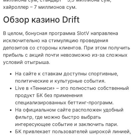
хайроллер – 7 миллионов сум.
Обзор казино Drift
В целом, бонусная программа SlotV направлена
исключительно на стимуляцию проведения
депозитов со стороны клиентов. При этом получить
прибыль с акций почти невозможно из-за сложных
условий отыгрыша.
На сайте к ставкам доступны спортивные,
политические и культурные события.
Live в «Тенниси» – это полностью собственный
продукт БК без применения
специализированных беттинг-программ.
На официальном сайте расположен удобный
фильтр, где можно быстро выбрать
интересующее событие и заключить пари.
БК привлекает пользователей широкой линией,