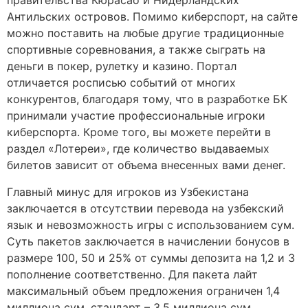
правительства Кюрасао и Нидерландских
Антильских островов. Помимо киберспорт, на сайте
можно поставить на любые другие традиционные
спортивные соревнования, а также сыграть на
деньги в покер, рулетку и казино. Портал
отличается росписью событий от многих
конкурентов, благодаря тому, что в разработке БК
принимали участие профессиональные игроки
киберспорта. Кроме того, вы можете перейти в
раздел «Лотереи», где количество выдаваемых
билетов зависит от объема внесенных вами денег.
Главный минус для игроков из Узбекистана
заключается в отсутствии перевода на узбекский
язык и невозможность игры с использованием сум.
Суть пакетов заключается в начислении бонусов в
размере 100, 50 и 25% от суммы депозита на 1,2 и 3
пополнение соответственно. Для пакета лайт
максимальный объем предложения ограничен 1,4
миллиона сум, стандарт – 3,5 миллиона сум,