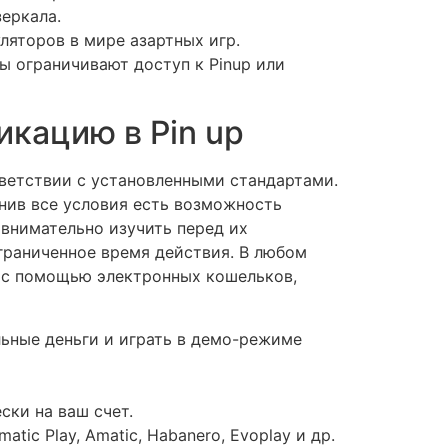
зеркала.
ляторов в мире азартных игр.
ы ограничивают доступ к Pinup или
икацию в Pin up
тветствии с установленными стандартами.
лнив все условия есть возможность
 внимательно изучить перед их
ограниченное время действия. В любом
ы с помощью электронных кошельков,
льные деньги и играть в демо-режиме
ски на ваш счет.
tic Play, Amatic, Habanero, Evoplay и др.