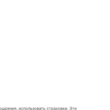
ощрения, использовать страховки. Эти