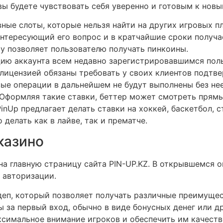
 вы будете чувствовать себя уверенно и готовым к но
ные слоты, которые нельзя найти на других игровых п
нтересующий его вопрос и в кратчайшие сроки получае
му позволяет пользователю получать пинкоины.
ию аккаунта всем недавно зарегистрировавшимся пол
 лицензией обязаны требовать у своих клиентов подтв
вые операции в дальнейшем не будут выполнены без не
 Оформляя такие ставки, беттер может смотреть прям
inUp предлагает делать ставки на хоккей, баскетбол, с
делать как в лайве, так и прематче.
казино
на главную страницу сайта PIN-UP.KZ. В открывшемся 
 авторизации.
деп, который позволяет получать различные преимущес
за первый вход, обычно в виде бонусных денег или др
аксимальное внимание игроков и обеспечить им качеств