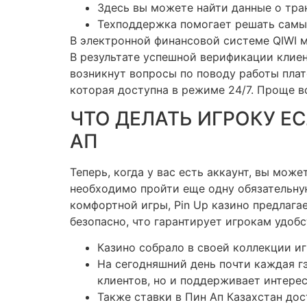
Здесь вы можете найти данные о тра
Техподдержка помогает решать самые
В электронной финансовой системе QIWI м
В результате успешной верификации клие
возникнут вопросы по поводу работы плат
которая доступна в режиме 24/7. Проще в
ЧТО ДЕЛАТЬ ИГРОКУ Е
АП
Теперь, когда у вас есть аккаунт, вы мо
необходимо пройти еще одну обязательну
комфортной игры, Pin Up казино предлага
безопасно, что гарантирует игрокам удобс
Казино собрало в своей коллекции и
На сегодняшний день почти каждая г
клиентов, но и поддерживает интерес
Также ставки в Пин Ап Казахстан дос