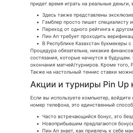
придет время играть на реальные деньги,
Здесь также представлены эксклюзив
Гэмблер просто пишет специалисту и
Переход от одного рейтинга к друго
Пин Ап требует проходить верификац
В Республике Казахстан букмекеры с
Процедура обязательна, никакие финансо
состязания, которые начнутся в будущем.
окончания матчей/турниров. Кроме того, P
Также на настольный теннис ставки можно 
Акции и турниры Pin Up 
Если вы используете компьютер, войдите 
номер телефона, это единственный способ
Часто встречающийся бонус, это без
Новоприбывшим предлагаются бонусы 
Пин Ап знает, как привлечь к себе м