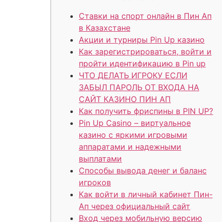
Ставки на спорт онлайн в Пин Ап
в Казахстане
Акции и турниры Pin Up казино
Как зарегистрироваться, войти и
пройти идентификацию в Pin up
ЧТО ДЕЛАТЬ ИГРОКУ ЕСЛИ
ЗАБЫЛ ПАРОЛЬ ОТ ВХОДА НА
САЙТ КАЗИНО ПИН АП
Как получить фриспины в PIN UP?
Pin Up Casino – виртуальное
казино с яркими игровыми
аппаратами и надежными
выплатами
Способы вывода денег и баланс
игроков
Как войти в личный кабинет Пин-
Ап через официальный сайт
Вход через мобильную версию