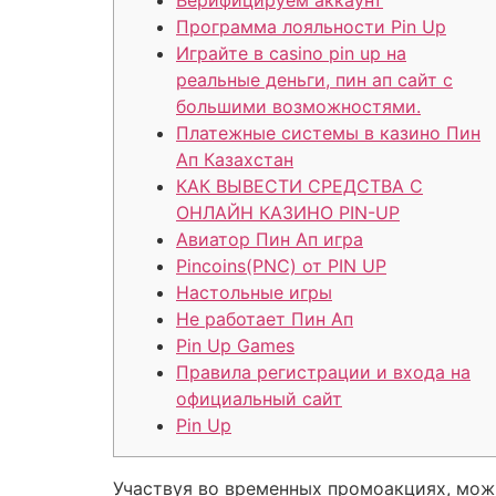
Верифицируем аккаунт
Программа лояльности Pin Up
Играйте в casino pin up на
реальные деньги, пин ап сайт с
большими возможностями.
Платежные системы в казино Пин
Ап Казахстан
КАК ВЫВЕСТИ СРЕДСТВА С
ОНЛАЙН КАЗИНО PIN-UP
Авиатор Пин Ап игра
Pincoins(PNC) от PIN UP
Настольные игры
Не работает Пин Ап
Pin Up Games
Правила регистрации и входа на
официальный сайт
Pin Up
Участвуя во временных промоакциях, можн