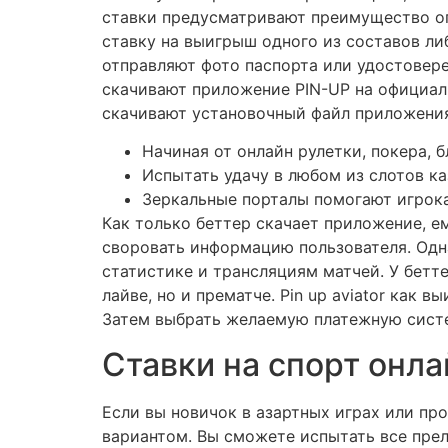
ставки предусматривают преимущество оп
ставку на выигрыш одного из составов л
отправляют фото паспорта или удостовере
скачивают приложение PIN-UP на официал
скачивают установочный файл приложения
Начиная от онлайн рулетки, покера, 
Испытать удачу в любом из слотов к
Зеркальные порталы помогают игрока
Как только беттер скачает приложение, е
своровать информацию пользователя. Одна
статистике и трансляциям матчей. У бетт
лайве, но и прематче. Pin up aviator как 
Затем выбрать желаемую платежную систе
Ставки на спорт онла
Если вы новичок в азартных играх или пр
вариантом. Вы сможете испытать все прел