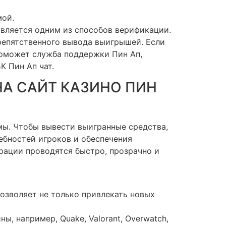
мой.
является одним из способов верификации.
репятственного вывода выигрышей. Если
поможет служба поддержки Пин Ап,
К Пин Ап чат.
НА САЙТ КАЗИНО ПИН
рмы. Чтобы вывести выигранные средства,
ебностей игроков и обеспечения
рации проводятся быстро, прозрачно и
озволяет не только привлекать новых
, например, Quake, Valorant, Overwatch,