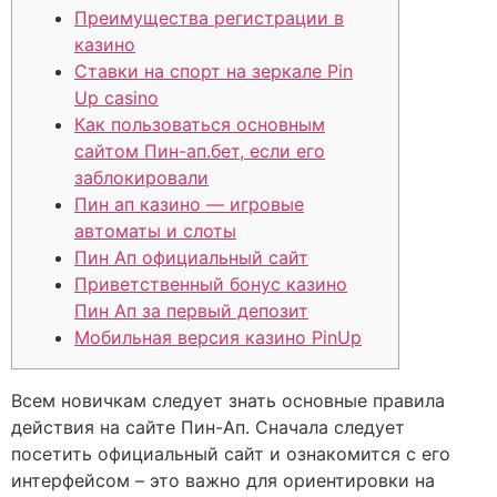
Преимущества регистрации в
казино
Ставки на спорт на зеркале Pin
Up casino
Как пользоваться основным
сайтом Пин-ап.бет, если его
заблокировали
Пин ап казино — игровые
автоматы и слоты
Пин Ап официальный сайт
Приветственный бонус казино
Пин Ап за первый депозит
Мобильная версия казино PinUp
Всем новичкам следует знать основные правила
действия на сайте Пин-Ап. Сначала следует
посетить официальный сайт и ознакомится с его
интерфейсом – это важно для ориентировки на