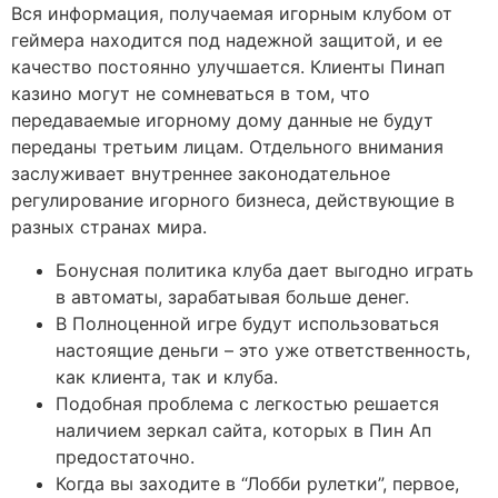
Вся информация, получаемая игорным клубом от
геймера находится под надежной защитой, и ее
качество постоянно улучшается. Клиенты Пинап
казино могут не сомневаться в том, что
передаваемые игорному дому данные не будут
переданы третьим лицам. Отдельного внимания
заслуживает внутреннее законодательное
регулирование игорного бизнеса, действующие в
разных странах мира.
Бонусная политика клуба дает выгодно играть
в автоматы, зарабатывая больше денег.
В Полноценной игре будут использоваться
настоящие деньги – это уже ответственность,
как клиента, так и клуба.
Подобная проблема с легкостью решается
наличием зеркал сайта, которых в Пин Ап
предостаточно.
Когда вы заходите в “Лобби рулетки”, первое,