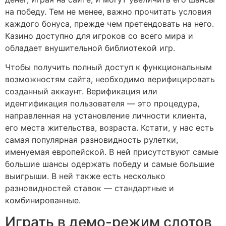
на победу. Тем не менее, важно прочитать условия
каждого бонуса, прежде чем претендовать на него.
Казино доступно для игроков со всего мира и
обладает внушительной библиотекой игр.
Чтобы получить полный доступ к функциональным
возможностям сайта, необходимо верифицировать
созданный аккаунт. Верификация или
идентификация пользователя — это процедура,
направленная на установление личности клиента,
его места жительства, возраста. Кстати, у нас есть
самая популярная разновидность рулетки,
именуемая европейской. В ней присутствуют самые
большие шансы одержать победу и самые большие
выигрыши. В ней также есть несколько
разновидностей ставок — стандартные и
комбинированные.
Играть в демо-режим слотов