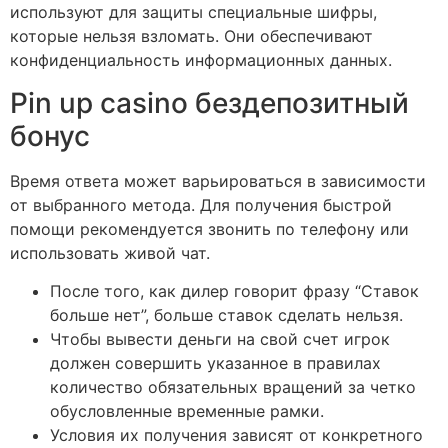
используют для защиты специальные шифры,
которые нельзя взломать. Они обеспечивают
конфиденциальность информационных данных.
Pin up casino бездепозитный
бонус
Время ответа может варьироваться в зависимости
от выбранного метода. Для получения быстрой
помощи рекомендуется звонить по телефону или
использовать живой чат.
После того, как дилер говорит фразу “Ставок
больше нет”, больше ставок сделать нельзя.
Чтобы вывести деньги на свой счет игрок
должен совершить указанное в правилах
количество обязательных вращений за четко
обусловленные временные рамки.
Условия их получения зависят от конкретного