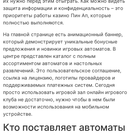
их нужно перед этим отыграть. Как можно видеть
защита информации и конфиденциальность – это
приоритеты работы казино Пин Ап, которые
полностью выполняются.
На главной странице есть анимационный баннер,
который демонстрирует уникальные бонусные
предложения и новинки игровых автоматов. В
центре представлен каталог с полным
ассортиментом автоматов и настольных
развлечений. Это пользовательское соглашение,
ссылка на лицензию, логотипы провайдеров и
поддерживаемых платежных систем. Сегодня
просто использовать игровой зал онлайн игрового
клуба не достаточно, нужно чтобы в нем были
возможности использования на мобильном
устройстве.
Кто поставляет автоматы