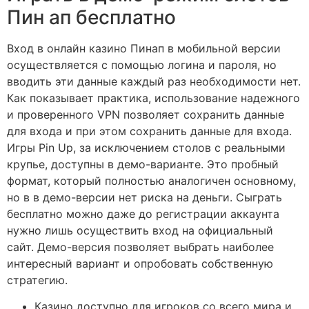
Пин ап бесплатно
Вход в онлайн казино Пинап в мобильной версии
осуществляется с помощью логина и пароля, но
вводить эти данные каждый раз необходимости нет.
Как показывает практика, использование надежного
и проверенного VPN позволяет сохранить данные
для входа и при этом сохранить данные для входа.
Игры Pin Up, за исключением столов с реальными
крупье, доступны в демо-варианте. Это пробный
формат, который полностью аналогичен основному,
но в в демо-версии нет риска на деньги. Сыграть
бесплатно можно даже до регистрации аккаунта
нужно лишь осуществить вход на официальный
сайт. Демо-версия позволяет выбрать наиболее
интересный вариант и опробовать собственную
стратегию.
Казино доступно для игроков со всего мира и