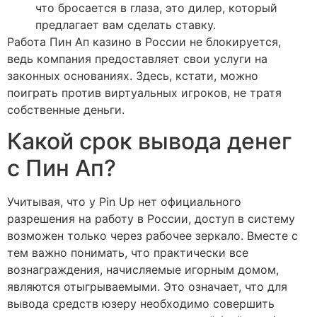
что бросается в глаза, это дилер, который
предлагает вам сделать ставку.
Работа Пин Ап казино в России не блокируется,
ведь компания предоставляет свои услуги на
законных основаниях. Здесь, кстати, можно
поиграть против виртуальных игроков, не тратя
собственные деньги.
Какой срок вывода денег
с Пин Ап?
Учитывая, что у Pin Up нет официального
разрешения на работу в России, доступ в систему
возможен только через рабочее зеркало. Вместе с
тем важно понимать, что практически все
вознаграждения, начисляемые игорным домом,
являются отыгрываемыми. Это означает, что для
вывода средств юзеру необходимо совершить