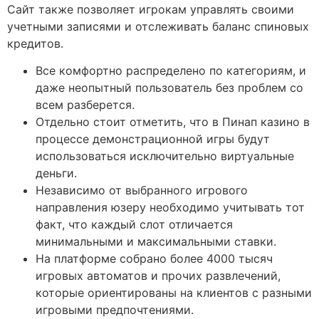
Сайт также позволяет игрокам управлять своими
учетными записями и отслеживать баланс спиновых
кредитов.
Все комфортно распределено по категориям, и
даже неопытный пользователь без проблем со
всем разберется.
Отдельно стоит отметить, что в Пинап казино в
процессе демонстрационной игры будут
использоваться исключительно виртуальные
деньги.
Независимо от выбранного игрового
направления юзеру необходимо учитывать тот
факт, что каждый слот отличается
минимальными и максимальными ставки.
На платформе собрано более 4000 тысяч
игровых автоматов и прочих развлечений,
которые ориентированы на клиентов с разными
игровыми предпочтениями.