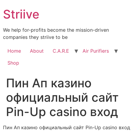
Skip
Striive
to
content
We help for-profits become the mission-driven
companies they striive to be
Home
About
C.A.R.E
Air Purifiers
Shop
Пин Ап казино
официальный сайт
Pin-Up casino вход
Пин Ап казино официальный сайт Pin-Up casino вход