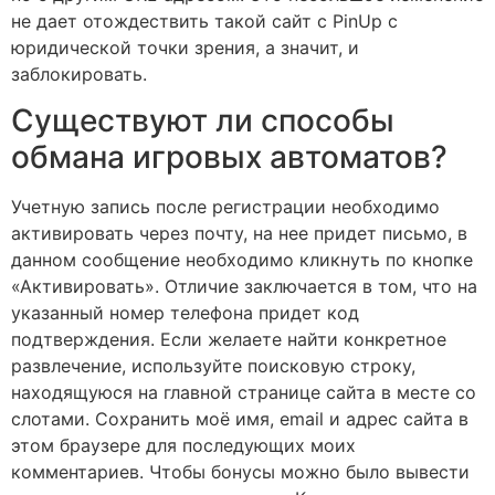
не дает отождествить такой сайт с PinUp с
юридической точки зрения, а значит, и
заблокировать.
Существуют ли способы
обмана игровых автоматов?
Учетную запись после регистрации необходимо
активировать через почту, на нее придет письмо, в
данном сообщение необходимо кликнуть по кнопке
«Активировать». Отличие заключается в том, что на
указанный номер телефона придет код
подтверждения. Если желаете найти конкретное
развлечение, используйте поисковую строку,
находящуюся на главной странице сайта в месте со
слотами. Сохранить моё имя, email и адрес сайта в
этом браузере для последующих моих
комментариев. Чтобы бонусы можно было вывести