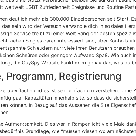
t weltweit LGBT Zufriedenheit Ereignisse und Routine Parte
en deutlich mehr als 300.000 Einzelpersonen seit Start. Es
 das sein wird der Versuch verwandle dich in soziales Her
ssige Service treibt zu einer Welt Rang der besten spezialis
cht ziehen Singles daran interessiert sind, über Kontakt
m entspannte Schleudern nur; viele ihren Benutzern brauche
 keinen Schnüren oder geringem Aufwand Spaß. Wie auch imm
chtung, die GuySpy Website Funktionen genau das, was du b
e, Programm, Registrierung
eroberfläche und es ist sehr einfach um verstehen. ohne Zw
tig paar Kapazitäten innerhalb site, so dass du sicherstel
orten können. In Bezug auf das Aussehen die Site Eigenschaf
ehen.
iche Aufmerksamkeit. Dies war in Rampenlicht viele Male dan
ensbedürfnis Grundlage, wie “müssen wissen wo am nächsten 