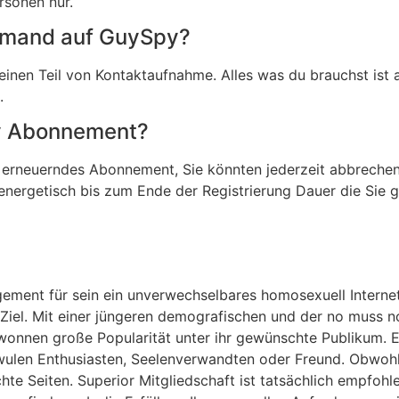
rsonen nur.
Jemand auf GuySpy?
nen Teil von Kontaktaufnahme. Alles was du brauchst ist au
.
y Abonnement?
 erneuerndes Abonnement, Sie könnten jederzeit abbrechen
 energetisch bis zum Ende der Registrierung Dauer die Sie
ment für sein ein unverwechselbares homosexuell Internet-
 Ziel. Mit einer jüngeren demografischen und der no muss 
ewonnen große Popularität unter ihr gewünschte Publikum. E
ulen Enthusiasten, Seelenverwandten oder Freund. Obwohl
hte Seiten. Superior Mitgliedschaft ist tatsächlich empfohl