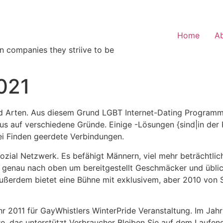
Home
A
n companies they striive to be
021
 und Arten. Aus diesem Grund LGBT Internet-Dating Program
us auf verschiedene Gründe. Einige -Lösungen {sind|in der 
i Finden geerdete Verbindungen.
zial Netzwerk. Es befähigt Männern, viel mehr beträchtlich
fft genau nach oben um bereitgestellt Geschmäcker und übl
außerdem bietet eine Bühne mit exklusivem, aber 2010 von 
r 2011 für GayWhistlers WinterPride Veranstaltung. Im Jahr
e, das unterstützt Verbraucher Bleiben Sie auf dem Laufen