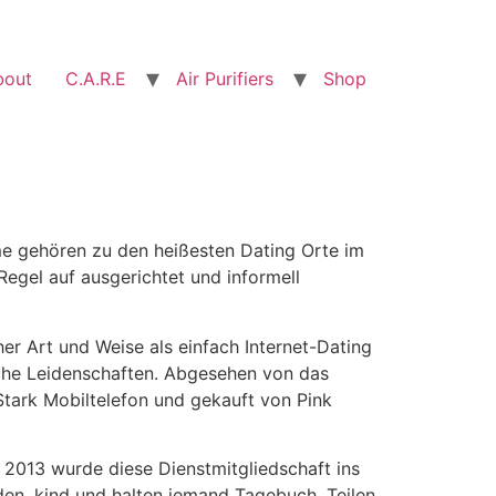
bout
C.A.R.E
Air Purifiers
Shop
me gehören zu den heißesten Dating Orte im
Regel auf ausgerichtet und informell
er Art und Weise als einfach Internet-Dating
iche Leidenschaften. Abgesehen von das
Stark Mobiltelefon und gekauft von Pink
 2013 wurde diese Dienstmitgliedschaft ins
den, kind und halten jemand Tagebuch, Teilen