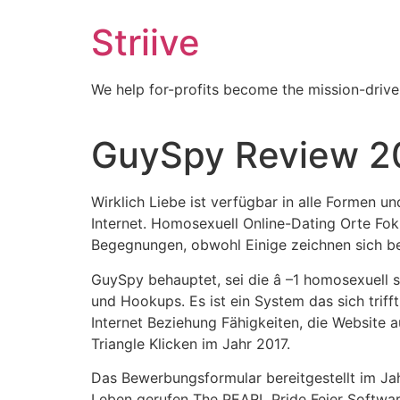
Skip
Striive
to
content
We help for-profits become the mission-drive
GuySpy Review 2
Wirklich Liebe ist verfügbar in alle Formen
Internet. Homosexuell Online-Dating Orte Fok
Begegnungen, obwohl Einige zeichnen sich be
GuySpy behauptet, sei die â –1 homosexuell so
und Hookups. Es ist ein System das sich tri
Internet Beziehung Fähigkeiten, die Website 
Triangle Klicken im Jahr 2017.
Das Bewerbungsformular bereitgestellt im Jah
Leben gerufen The PEARL Pride Feier Softwar