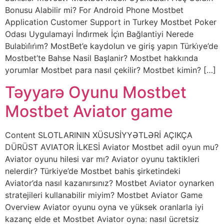
Bonusu Alabilir mi? For Android Phone Mostbet
Application Customer Support in Turkey Mostbet Poker
Odası Uygulamayi İndi̇rmek İçi̇n Bağlantiyi Nerede
Bulabi̇li̇ri̇m? MostBet’e kaydolun ve giriş yapın Türki̇ye’de
Mostbet’te Bahse Nasil Başlanir? Mostbet hakkında
yorumlar Mostbet para nasıl çekilir? Mostbet kimin? […]
Təyyarə Oyunu Mostbet
Mostbet Aviator game
Content SLOTLARININ XÜSUSİYYƏTLƏRİ AÇIKÇA
DÜRÜST AVIATOR İLKESİ Aviator Mostbet adil oyun mu?
Aviator oyunu hilesi var mı? Aviator oyunu taktikleri
nelerdir? Türkiye’de Mostbet bahis şirketindeki
Aviator’da nasıl kazanırsınız? Mostbet Aviator oynarken
stratejileri kullanabilir miyim? Mostbet Aviator Game
Overview Aviator oyunu oyna ve yüksek oranlarla iyi
kazanç elde et Mostbet Aviator oyna: nasıl ücretsiz