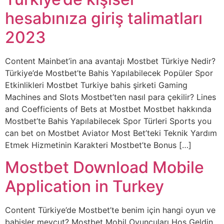
hesabınıza giriş talimatları
2023
Content Mainbet’in ana avantajı Mostbet Türkiye Nedir?
Türkiye’de Mostbet’te Bahis Yapılabilecek Popüler Spor
Etkinlikleri Mostbet Turkiye bahis şirketi Gaming
Machines and Slots Mostbet’ten nasıl para çekilir? Lines
and Coefficients of Bets at Mostbet Mostbet hakkında
Mostbet’te Bahis Yapılabilecek Spor Türleri Sports you
can bet on Mostbet Aviator Most Bet’teki Teknik Yardım
Etmek Hizmetinin Karakteri Mostbet’te Bonus […]
Mostbet Download Mobile
Application in Turkey
Content Türkiye’de Mostbet’te benim için hangi oyun ve
bahisler mevcut? Mostbet Mobil Oyuncuları Hoş Geldin