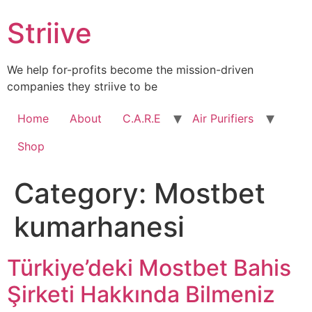
Skip
Striive
to
content
We help for-profits become the mission-driven
companies they striive to be
Home
About
C.A.R.E
Air Purifiers
Shop
Category:
Mostbet
kumarhanesi
Türkiye’deki Mostbet Bahis
Şirketi Hakkında Bilmeniz